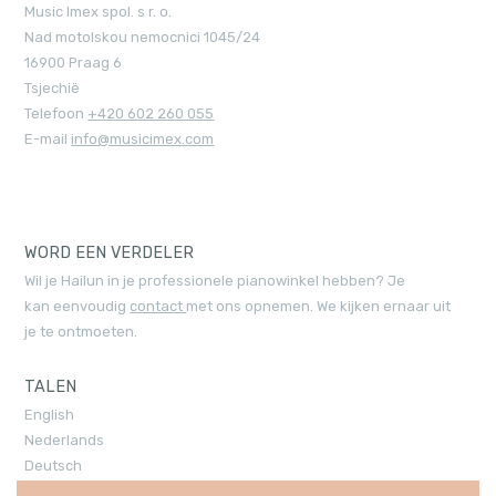
Music Imex spol. s r. o.
Nad motolskou nemocnici 1045/24
16900 Praag 6
Tsjechië
Telefoon
+420 602 260 055
E-mail
info@musicimex.com
WORD EEN VERDELER
Wil je Hailun in je professionele pianowinkel hebben? Je
kan eenvoudig
contact
met ons opnemen. We kijken ernaar uit
je te ontmoeten.
TALEN
English
Nederlands
Deutsch
Español